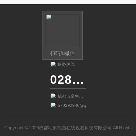
扫码加微信
服务热线
028-87741718
成都市金牛区
金府路799号1
570392946@qq.com
栋1单元12层6
号
Copyright © 2026成都宅男视频在线观看科技有限公司 All Rights