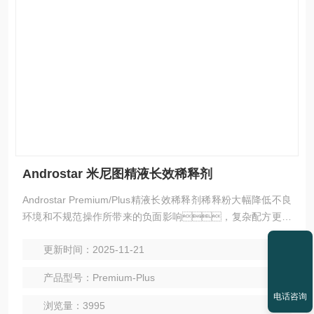
Androstar 米尼图精液长效稀释剂
Androstar Premium/Plus精液长效稀释剂稀释粉大幅降低不良
环境和不规范操作所带来的负面影响，复杂配方更好
地保护精子细胞，可以为精液温度波动范围和处理方案提
更新时间：2025-11-21
供更大的空间，使操作更为自由，并且在运
输和储藏条件不佳的情况下保护精子不受影响。
产品型号：Premium-Plus
电话咨询
浏览量：3995