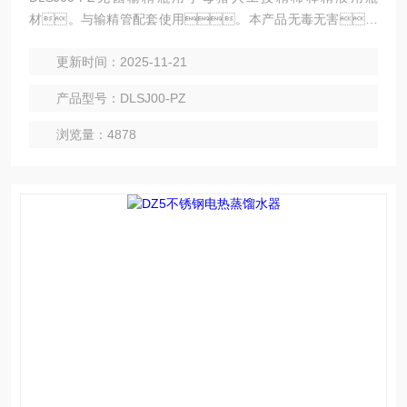
材。与输精管配套使用。本产品无毒无害，
瓶盖和瓶身闭合严密，尖嘴与输精管闭合严
更新时间：2025-11-21
密。
产品型号：DLSJ00-PZ
浏览量：4878