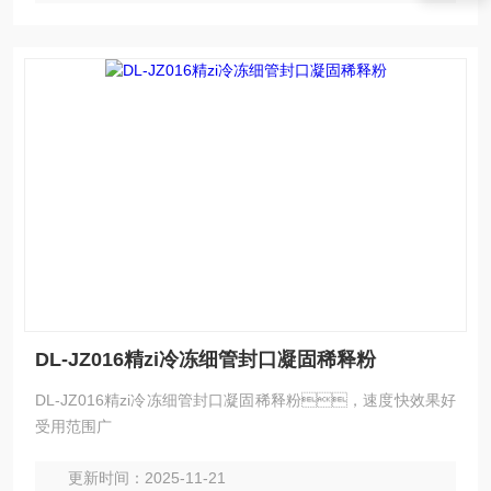
DL-JZ016精zi冷冻细管封口凝固稀释粉
DL-JZ016精zi冷冻细管封口凝固稀释粉，速度快效果好
受用范围广
更新时间：2025-11-21