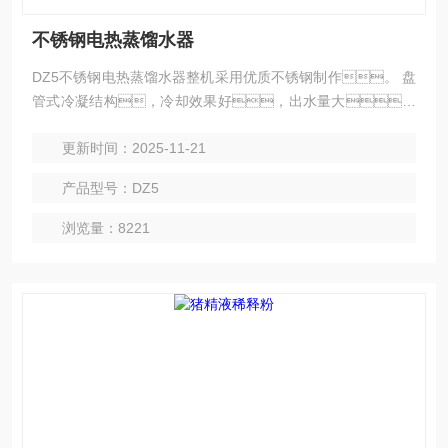
不锈钢电热蒸馏水器
DZ5不锈钢电热蒸馏水器整机采用优质不锈钢制作。 盘
管式冷凝结构，冷却效果好，出水量大。
冷却用水回流蒸发桶内，节约水资源。 放水阀
更新时间：2025-11-21
可以排放桶内浓缩水，改善结垢条件。 铜质浸入式加
热管，热效率高，使用寿命长。
产品型号：DZ5
浏览量：8221