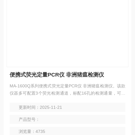
便携式荧光定量PCR仪 非洲猪瘟检测仪
MA-1600Q系列便携式荧光定量PCR仪 非洲猪瘟检测仪。该款
仪器多可配置3个荧光检测通道，标配16孔的检测通量，可通
过内置融屏完成所有实验操作与结果分析。小巧的机身设计，
更新时间：2025-11-21
可选配外接电池等特点，可充分满足用户对于小通量实验以及
外出实验的各种需求。
产品型号：
浏览量：4735