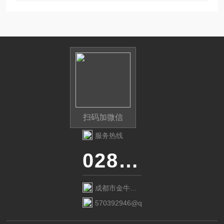
扫码加微信
服务热线
028-87741718
成都市金牛区
金府路799号1
570392946@qq.com
栋1单元12层6