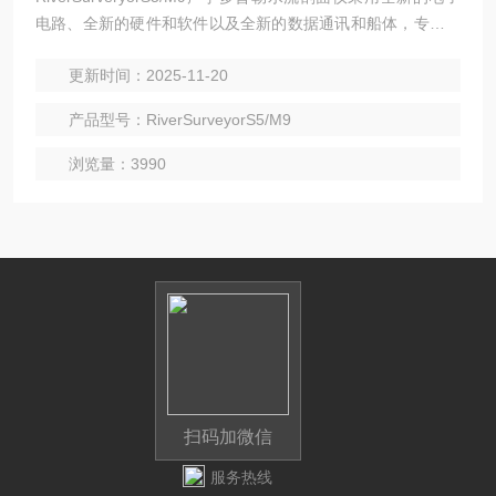
电路、全新的硬件和软件以及全新的数据通讯和船体，专为河
流流量测验而设计。S5/M9体积小巧、功能*、易于操作，是迄
更新时间：2025-11-20
今为止上*的一套测流仪器。
产品型号：RiverSurveyorS5/M9
浏览量：3990
扫码加微信
服务热线