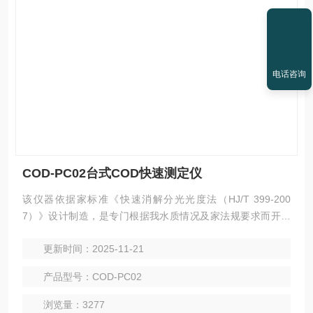
电话咨询
COD-PC02台式COD快速测定仪
该仪器依据家标准《快速消解分光光度法（HJ/T 399-200
7）》设计制造，是专门根据我水质情况及家法规要求而开发
的一款COD测定仪，此仪器性能稳定显示清晰、测量迅速、使
更新时间：2025-11-21
用简单方便，其配套的高档智能消解器使测试过程更加安全可
靠。
产品型号：COD-PC02
浏览量：3277