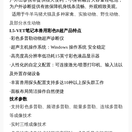
户外出诊携带提供很大便利
；
小身材融合大容量
锂
电池，
为户外诊断提供有效保障机身线条流畅、外观精致美观
。
适用于
牛羊马猪犬猫及多种家禽、实验动物、野生动物、
及部分水生动物
L5-VET笔记本兽用彩色B超
产品特点
·
彩色多普勒动物超声诊断仪
·
超声主机操作系统
：
Windows 操作系统 安全稳定
·
高亮度高分辨率低功耗
15英寸彩色液晶显示器
·
人性化的自定义配置：可连接激光
/喷墨打印机、输入法以
及外置存储设备
·
丰富兽用探头配置支持多达
10种以上探头群工作
·
面板布局简洁操作自然便捷
技术参数
·
支持彩色多普勒、频谱多普勒、能量多普勒、连续多普勒
等成像技术
·
实时三维成像技术