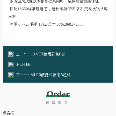
·
多倍波束成像技术帧频提高同时，成像质量也能保证
·
标配
18650标准锂电芯，超长续航保证 各种突发状况从容
应对
·
净重
:6.7kg; 毛重:18kg 尺寸:370x360x75mm
L3-VET兽用彩色B超
上一个：
返回列表
MU10便携式兽用B超机
下一个：
Order
在线留言
留言框