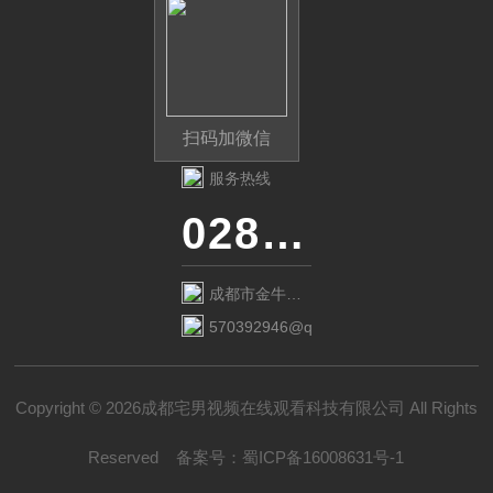
扫码加微信
服务热线
028-87741718
成都市金牛区
金府路799号1
570392946@qq.com
栋1单元12层6
号
Copyright © 2026成都宅男视频在线观看科技有限公司 All Rights
Reserved
备案号：
蜀ICP备16008631号-1