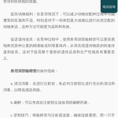
管理和疾病预防措施。
电话咨询
提高动物福利：在某些情况下，可以减少动物在配种过程中可能
遭受的应激和不适。特别是对于一些体型庞大或难以进行自然交配的
动物来说，这种方法可能更为温和和有效。
促进遗传改良：在育种过程中，使用兽用深部输精管可以更容易
地将优质种公畜的精液输送到母畜体内，从而实现遗传物质的快速传
递和改良。这对于提高整个畜群的遗传品质和生产性能具有重要意
义。
兽用深部输精管
的操作指南：
a.清洁消毒：在进行注射前，务必对注射部位进行充分的清洁和
消毒，以降低感染风险。
b.麻醉：可以考虑在注射部位涂抹局部麻醉药膏。
c.穿刺技巧：将输精管与注射器连接，确保连接紧密。用一只手