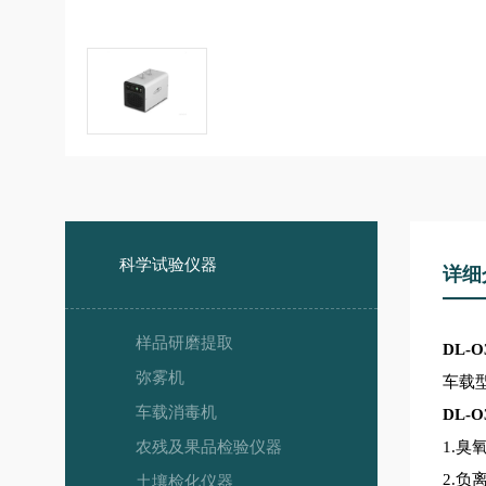
科学试验仪器
详细
样品研磨提取
DL-O
弥雾机
车载
车载消毒机
DL-O
农残及果品检验仪器
1.
臭氧
2.
负离
土壤检化仪器