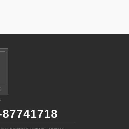
信
线
-87741718