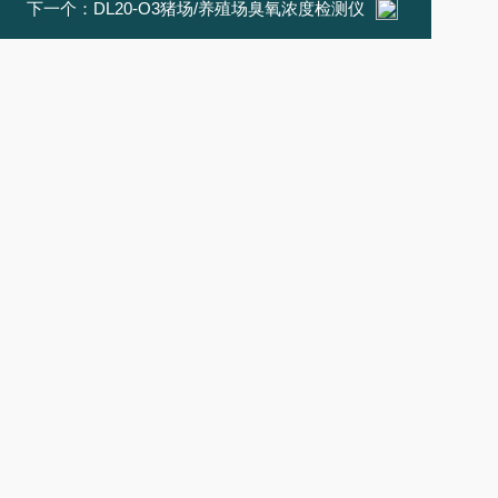
下一个：
DL20-O3猪场/养殖场臭氧浓度检测仪