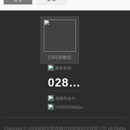
扫码加微信
服务热线
028-87741718
成都市金牛区
金府路799号1
570392946@qq.com
栋1单元12层6
号
Copyright © 2026成都宅男视频在线观看科技有限公司 All Rights