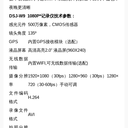
夜晚更清晰
DSJ-W9 1080P*记录仪
技术参数：
感光元件
500万像素，CMOS传感器
镜头角度
135º
GPS
内置GPS接收模块（选配）
液晶屏幕
高清高亮2.0" 液晶屏(960X240)
无线数据
内置WIFI,可无线数据传输(选配)
传输
摄像分辨
1920×1080（30fps）1280×960（30fps）1280×
率
720（30-60fps）手动可调
文件编码
H.264
格式
录像文件
AVI
格式
拍照分辨