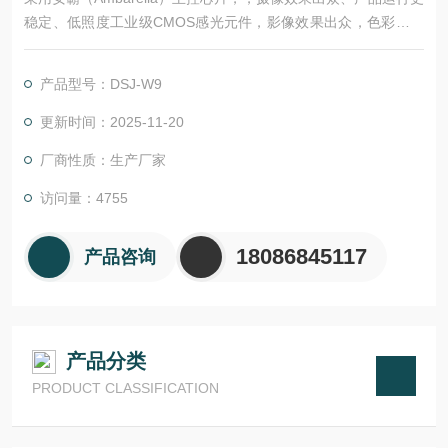
稳定、低照度工业级CMOS感光元件，影像效果出众，色彩绚丽
真实
2.真正全高清1080P 30帧/秒摄像，H.264编码，720P 摄像分辨
产品型号：DSJ-W9
率下，Z高可达60帧/秒;
；
更新时间：2025-11-20
厂商性质：生产厂家
访问量：4755
18086845117
产品咨询
产品分类
PRODUCT CLASSIFICATION