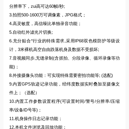
分辨率下，zui高可达60帧/秒;
3.拍照500-1600万可调像素，JPG格式；
4.高灵敏度，高信噪比单独录音功能；
5.自动红外滤光片切换;
6.充分贴合*行业的特殊需求,采用IP68双色模防护等级设
计，3米裸机高空自由跌落机身及数据不受损坏;
7.音视频同步,无缝录制(含抓拍、分段录像、循环录像等功
能)；
8.外接摄像头功能：可实现特殊需要密拍功能等; (选配)
9.内置GPS轨迹记录功能，经纬度数据实时叠加至摄像文
件上；（选配）
10.内置工作参数设置程序(可设置时间/警号/分辨率/压缩
率/设备ID号等)；
11.机身操作日志记录功能；
12.本机文件浏览及回放功能；