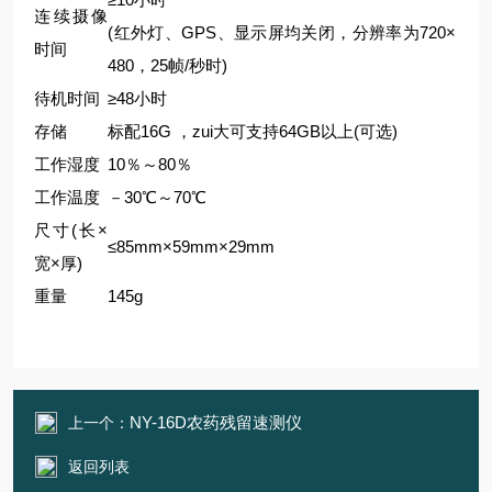
连续摄像
(红外灯、GPS、显示屏均关闭，分辨率为720×
时间
480，25帧/秒时)
待机时间
≥48小时
存储
标配16G ，zui大可支持64GB以上(可选)
工作湿度
10％～80％
工作温度
－30℃～70℃
尺寸(长×
≤85mm×59mm×29mm
宽×厚)
重量
145g
NY-16D农药残留速测仪
上一个：
返回列表