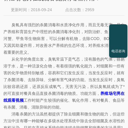
更新时间：2018-09-24
点击次数：2959
臭氧具有强烈的杀菌消毒和水质净化作用，而且无毒无害，是水
产养殖和育苗生产中理想的杀菌消毒净化剂，对防治虾、鱼、海胆、
河蟹、甲鱼等生物病害，可以分解有机物，去除COD、BOD物质，
又因其助凝作用，对改善水产养殖的生态环境，对养殖水消毒净化有
电话咨询
着重要的意义。
从化学的角度出发，臭氧常温下是气态，没有颜色的气体，容易
溶于水，是一种活泼化合物，有着很强的氧化能力，对细菌和一些有
害的化学物质特别敏感，容易和它们发生反应，当发生反应时，就有
了杀菌消毒、去除异味、分解有害气体的功能。当发生反应时，臭氧
比较容易还原，还原反应成氧气，无害无污染，所以臭氧就成为了*
的可直接对餐具食品直接杀菌消毒的物质。功能方面，
养殖场宅男在
线观看视频
工作时能产生较强的催化、氧化作用，有对餐具、食品等
有杀菌、消毒、清除异味的功能。
消毒杀菌的方法虽然都提供了除去细菌和微生物的能力，但这些
方法中没有哪一种能够在多级水处理系统中除去全部细菌及水溶性的
有机污染。目前在高纯水系统中能连续去除细菌和病毒的方法是用1-