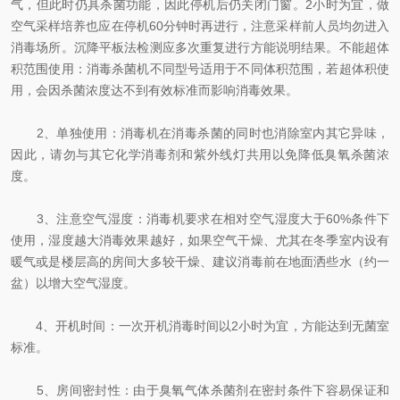
气，但此时仍具杀菌功能，因此停机后仍关闭门窗。2小时为宜，做
空气采样培养也应在停机60分钟时再进行，注意采样前人员均勿进入
消毒场所。沉降平板法检测应多次重复进行方能说明结果。不能超体
积范围使用：消毒杀菌机不同型号适用于不同体积范围，若超体积使
用，会因杀菌浓度达不到有效标准而影响消毒效果。
2、单独使用：消毒机在消毒杀菌的同时也消除室内其它异味，
因此，请勿与其它化学消毒剂和紫外线灯共用以免降低臭氧杀菌浓
度。
3、注意空气湿度：消毒机要求在相对空气湿度大于60%条件下
使用，湿度越大消毒效果越好，如果空气干燥、尤其在冬季室内设有
暖气或是楼层高的房间大多较干燥、建议消毒前在地面洒些水（约一
盆）以增大空气湿度。
4、开机时间：一次开机消毒时间以2小时为宜，方能达到无菌室
标准。
5、房间密封性：由于臭氧气体杀菌剂在密封条件下容易保证和