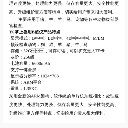
理速度更快、处理能力更强、储存容量更大、安全性能更
高、升级维护更方便等特点，切实给用户带来很大便利。
主要应用于猪、牛、羊、马、宠物等各种动物腹部器
官检查。
Y6掌上兽用B超仪
产品特点
·显示模式：B、BB、4B、M/BM
·预设检查动物：狗、猫、羊、猪、牛、马
·存储：32G，可存可读，可以扩充更大TF卡
·灰阶：256级
·电池容量：6600mAh
·支持一键全屏
·显示器分辨率：1024*768
·系统：ARM平台
·重量：1.35KG
采用全新的
ARM架构，较传统的单片机系统相比：处理速
度更快、处理能力更强、储存容量更大、安全性能更高、
升级维护更方便等特点，切实给用户带来很大便利。