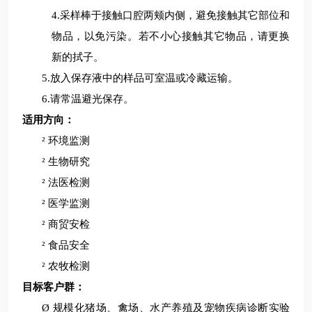
4.采样棒于接触口腔两颊内侧，避免接触其它部位和
物品，以免污染。若不小心接触其它物品，请更换
新的拭子。
5.放入保存液中的样品可室温或冷藏运输。
6.请常温避光保存。
适用方向：
²
环境监测
²
生物研究
²
法医检测
²
医学
监
测
²
商贸安检
²
食品安全
²
农牧检测
目标客户群：
Ø
规模化猪场、禽场、水产养殖及宠物疾病诊断实验