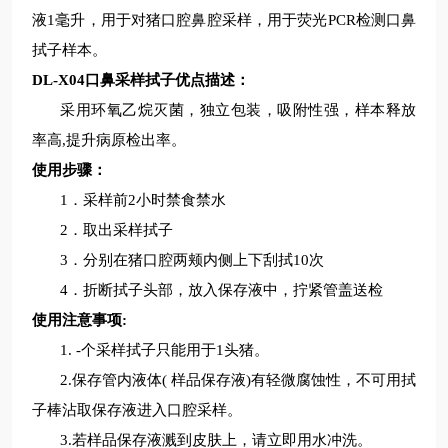
液
1毫升
，
用
于对
猪口腔鼻腔采样，用于荧光
PCR检测口鼻
拭子样本。
DL-X04口鼻采样拭子
优点描述：
采用
环氧乙烷灭菌，独立包装，吸附性强，样本释放
率高
,提升病原检出率。
使用步骤：
1．
采样前
2小时禁食禁水
2．
取出采样拭子
3．
分别在猪口腔两颊内侧上下刮拭
10次
4．
折断拭子头部，放入保存液中，拧紧管盖送检
使用注意事项
:
1. -个采样拭子只能用于1头猪。
2.保存管内液体( 样品保存液)有轻微腐蚀性，不可用拭
子棒沾取保存液进入口腔采样。
3.若样品保存液溅到皮肤上，请立即用水冲洗。