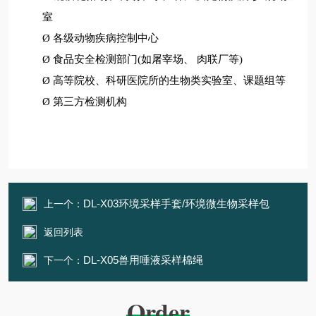
室
Ø
各级动物疾病控制中心
Ø
食品安全检测部门
(如屠宰场、 肉联厂等)
Ø
高等院校、科研医院所的生物类实验室、课题组等
Ø
第三方检测机构
DL-X03环境采样手套/环境微生物采样包
上一个：
返回列表
DL-X05兽用唾液采样棉绳
下一个：
Order