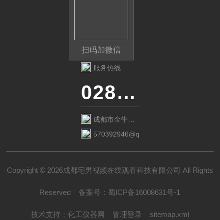
扫码加微信
服务热线
028-87741718
成都市金牛区
金府路799号1
570392946@qq.com
栋1单元12层6
号
Copyright © 2026成都宅男视频在线观看科技有限公司 All Rights
Reserved
备案号：
蜀ICP备16008631号-1
技术支持：
化工仪器网
管理登录
sitemap.xml