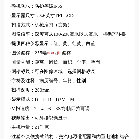
·整机防水：防护等级IP55
·显示器尺寸：5.6英寸TFT-LCD
·扫描方式：机械扇扫（变频）
·图像倍率：深度可从100-200毫米以10毫米一档循环转换
·提供四种伪彩显示：红、黄、红黄、白蓝
储存
·图像储存：255幅
yongjiu
·测量功能：距离、周长、面积、心率、孕周
·网格标尺：可在图像区域上选择网格标尺
·字符及注释：病历编号、年龄、性别
·扫描深度：200mm
·显示模式：B、B+B、B+M、M
·M扫速度：2、4、6、8S/每帧四挡可调
·视频输出：可外接视频显示
·主机重量：≤1千克
·注塑外壳便携式结构，交流电源适配器和内置电池相结合