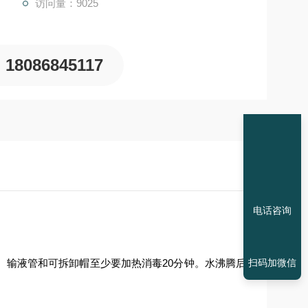
访问量：9025
18086845117
电话咨询
20
扫码加微信
。输液管和可拆卸帽至少要加热消毒
分钟。水沸腾后