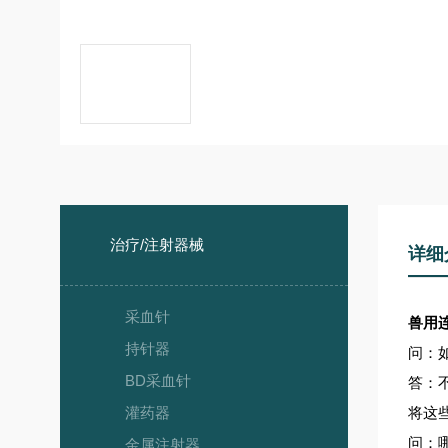
治疗/注射器械
详细
采血针
兽用
持针器
问：
BD采血针
答：
灌药器
将这
问：
金属注射器