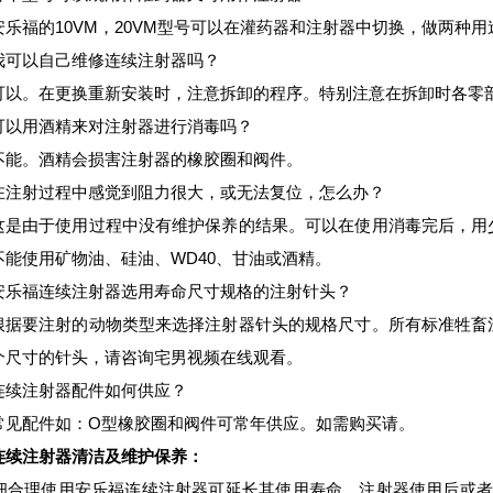
10VM
20VM
安乐福的
，
型号可以在灌药器和注射器中切换，做两种用
我可以自己维修连续注射器吗？
可以。在更换重新安装时，注意拆卸的程序。特别注意在拆卸时各零
可以用酒精来对注射器进行消毒吗？
不能。酒精会损害注射器的橡胶圈和阀件。
在注射过程中感觉到阻力很大，或无法复位，怎么办？
这是由于使用过程中没有维护保养的结果。可以在使用消毒完后，用
WD40
不能使用矿物油、硅油、
、甘油或酒精。
安乐福连续注射器选用寿命尺寸规格的注射针头？
根据要注射的动物类型来选择注射器针头的规格尺寸。所有标准牲畜
个尺寸的针头，请咨询宅男视频在线观看。
连续注射器配件如何供应？
O
常见配件如：
型橡胶圈和阀件可常年供应。如需购买请。
连续注射器
清洁及维护保养：
合理使用安乐福连续注射器可延长其使用寿命。注射器使用后或者