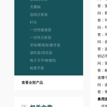
答：
灭菌锅
问：
连续注射器
答：
针头
问：
一次性输液器
答：
一次性注射器
问：
牙钳/断尾钳/磨牙器
答：
灌药器/清宫器
切记
电子天平/称量纸
问：
检查手套
答：
道哪
查看全部产品
问：
答：
兽用
仔细