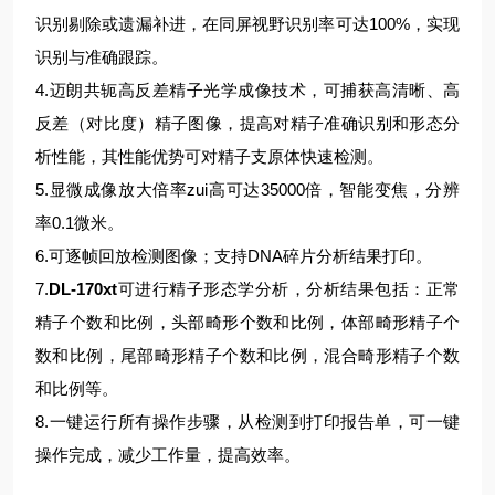
识别剔除或遗漏补进，在同屏视野识别率可达100%，实现
识别与准确跟踪。
4.迈朗共轭高反差精子光学成像技术，可捕获高清晰、高
反差（对比度）精子图像，提高对精子准确识别和形态分
析性能，其性能优势可对精子支原体快速检测。
5.显微成像放大倍率zui高可达35000倍，智能变焦，分辨
率0.1微米。
6.可逐帧回放检测图像；支持DNA碎片分析结果打印。
7.
DL-170xt
可进行精子形态学分析，分析结果包括：正常
精子个数和比例，头部畸形个数和比例，体部畸形精子个
数和比例，尾部畸形精子个数和比例，混合畸形精子个数
和比例等。
8.一键运行所有操作步骤，从检测到打印报告单，可一键
操作完成，减少工作量，提高效率。