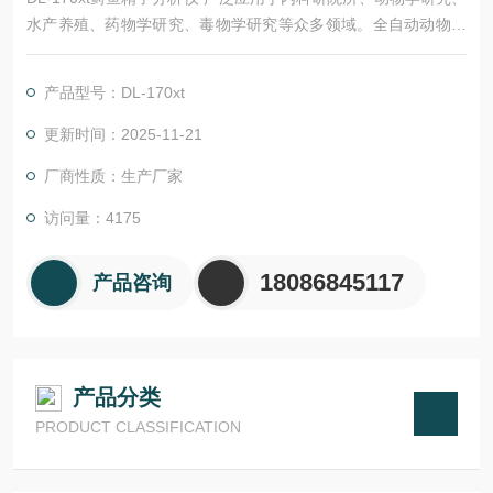
水产养殖、药物学研究、毒物学研究等众多领域。全自动动物精
子分析系统具有速度快、量化性好，准确性高，检测参数指标丰
富等优点，为临床和科研提供了客观的检测依据。另外，它还具
产品型号：DL-170xt
有操作简单，污染小，智能化程度高等点。同时改变软件设置也
适用于公牛、公猪、绵羊、山羊、犬、大鼠、小鼠、鸡、鱼及各
更新时间：2025-11-21
种濒危动物。
厂商性质：生产厂家
访问量：4175
18086845117
产品咨询
产品分类
PRODUCT CLASSIFICATION