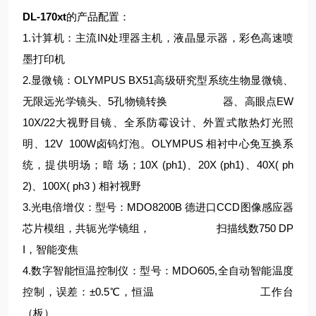
DL-170xt
的产品配置：
1.计算机：主流IN处理器主机，液晶显示器，彩色高速喷
墨打印机
2.显微镜：OLYMPUS BX51高级研究型系统生物显微镜、
无限远光学镜头、5孔物镜转换 器、高眼点EW
10X/22大视野目镜、全系防霉设计、外置式散热灯光照
明、12V 100W卤钨灯泡。OLYMPUS 相衬中心免互换系
统，提供明场；暗 场；10X (ph1)、20X (ph1)、40X( ph
2)、100X( ph3 ) 相衬视野
3.光电倍增仪：型号：MDO8200B 德进口CCD图像感应器
芯片模组，共轭光学镜组， 扫描线数750 DP
I，智能变焦
4.数字智能恒温控制仪：型号：MDO605,全自动智能温度
控制，误差：±0.5℃，恒温 工作台
（板）